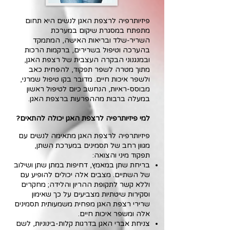
פיזיותרפיה לרצפת האגן לנשים היא תחום
מתפתח במסגרת שיקום במערכת
השריר‑שלד ובריאות האישה, המתמקד
בהערכה וטיפול בשרירים, ברקמות הרכות
ובמנגנוני הבקרה העצבית של רצפת האגן,
מתוך מטרה לשפר תפקוד, להפחית כאב
ולשפר איכות חיים. מדובר בקו טיפול שמרני,
מבוסס‑ראיות, הנחשב כיום לטיפול ראשון
במעלה ברבות מההפרעות ברצפת האגן.
למי פיזיותרפיה לרצפת האגן יכולה להתאים?
פיזיותרפיה לרצפת האגן מתאימה לנשים עם
מגוון רחב של תסמינים במערכת השתן,
תפקוד מיני והצואה:
בריחת שתן במאמץ, דחיפות במתן שתן ושילוב
של השתיים. מצבים אלה יכולים להופיע עם
וללא קשר לתקופת ההריון והלידה; מחקרים
וסקירות שיטתיות מצביעים על כך שאימון
שרירי רצפת האגן מפחית משמעותית תסמינים
אלה ומשפר איכות חיים.
צניחת אברי האגן בדרגות קלות‑בינוניות, לשם