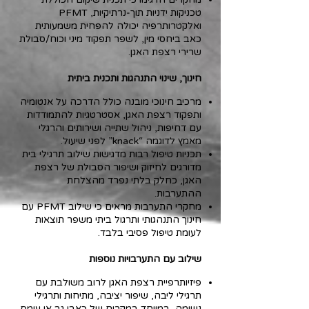
טכניקות ידניות תוך‑נרתיקיות, PFMT
ואלקטרותרפיה יכולה להפחית משמעותית
כאב ביחסי מין, לשפר תפקוד מיני וכוח/סבולת
שרירי רצפת האגן.
חינוך, שינוי התנהגות ותכנית ביתית
מרכיב חינוכי מובנה כולל הדרכה על אנטומיה
ותפקוד רצפת האגן, אסטרטגיות להתמודדות
עם דחיפות, ניהול שתייה ושירותים והרגלי
מאמץ לדוגמה “knack” לפני שיעול.
תכניות טיפול רבות מדגישות שילוב תרגילי בית
מדורגים לחיזוק ושיפור הסבולת של רצפת
האגן, כחלק בלתי נפרד מהצלחת
ההתערבות.
מחקרי התערבות מראים כי שילוב PFMT עם
חינוך התנהגותי ותרגול ביתי משפר תוצאות
לעומת טיפול פסיבי בלבד.
שילוב עם התערבויות נוספות
פיזיותרפיית רצפת האגן לרוב משולבת עם
תרגילי ליבה, שיפור יציבה, מתיחות ותרגילי
נשימה, במיוחד במקרים של כאבי גב או עומס