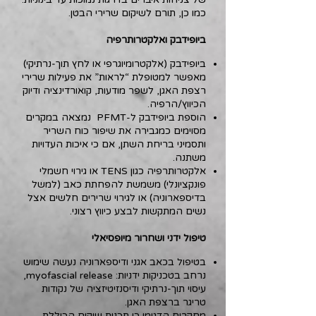
כמו כן, תורם לשיקום שרירי הבטן.
ביופידבק ואלקטרותרפיה
ביופידבק (אלקטרומיוגרפי או לחץ תוך‑נרתיקי)
מאפשר למטופלת “לראות” את פעילות שרירי
רצפת האגן, לשפר מודעות, קואורדינציה ודיוק
הכיווץ/הרפיה.
הוספת ביופידבק ל-PFMT נמצאה במקרים
מסוימים כמגבירה את שיפור כוח השריר
ותסמיני בריחת השתן, אם כי איכות העדויות
משתנה.
אלקטרותרפיה כגון TENS או גירוי חשמלי
פונקציונלי) משמשת להפחתת כאב (למשל
בדיספארוניה) או לגירוי שרירים חלשים אצל
נשים המתקשות לבצע כיווץ רצוני.
טיפול ידני ושחרור מיופסיאלי
בטיפול בכאב אגני ודיספארוניה נעשה שימוש
נרחב בטכניקות ידניות: myofascial release,
עיסוי תוך‑נרתיקי ודיסנזיטיזציה של נקודות
טריגר ברצפת האגן.
מחקרים הדגימו כי תכנית שיקום הכוללת