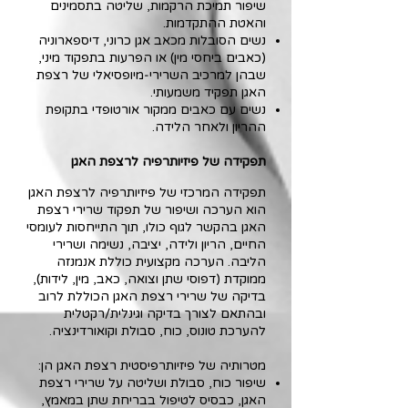
שיפור תמיכת הרקמות, שליטה בתסמינים
והאטת ההתקדמות.
נשים הסובלות מכאב אגן כרוני, דיספארוניה
(כאבים ביחסי מין) או הפרעות בתפקוד מיני,
שבהן למרכיב השרירי‑מיופסיאלי של רצפת
האגן תפקיד משמעותי.
נשים עם כאבים ממקור אורטופדי בתקופת
ההריון ולאחר הלידה.
תפקידה של פיזיותרפיה לרצפת האגן
תפקידה המרכזי של פיזיותרפיה לרצפת האגן
הוא הערכה ושיפור של תפקוד שרירי רצפת
האגן בהקשר לגוף כולו, תוך התייחסות לעומסי
החיים, הריון ולידה, יציבה, נשימה ושרירי
הליבה. הערכה מקצועית כוללת אנמנזה
ממוקדת (דפוסי שתן וצואה, כאב, מין, לידות),
בדיקה של שרירי רצפת האגן הכוללת לרוב
ובהתאם לצורך בדיקה וגינלית/רקטלית
להערכת טונוס, כוח, סבולת וקואורדינציה.
מטרותיה של פיזיותרפיסטית רצפת האגן הן:
שיפור כוח, סבולת ושליטה על שרירי רצפת
האגן, כבסיס לטיפול בבריחת שתן במאמץ,