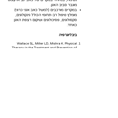
מוגבר סביב האגן.
במקרים מורכבים (למשל כאב אגני כרוני)
מומלץ טיפול רב‑תחומי הכולל גינקולוגים,
סקסולוגים, פסיכולוגים ושיקום רצפת האגן
כאחד.
ביבליוגרפיה
Wallace SL, Miller LD, Mishra K. Physical
Therapy in the Treatment and Prevention of
Pelvic Floor Dysfunctions in Women.​
Fritel X, et al. Pelvic floor muscle training for
urinary incontinence in women – evidence
and guidelines.
Kruger JA, et al. Effectiveness of pelvic floor
muscle training on urinary incontinence and
quality of life in women.
Ortiz DD, et al. Pelvic floor rehabilitation in the
treatment of women with dyspareunia:
randomized controlled trial.​
Lira J, et al. Effectiveness of physical therapy
interventions in women with dyspareunia:
systematic review.​
Systematic review: Pelvic floor muscle training
as treatment for female sexual dysfunction.​
Systematic review: Pelvic floor muscle training