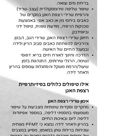
בריחת גזים וצואה.
שיפור שליטה נוירומסקולרית (עצב-שריר)
והרפיית שרירי רצפת האגן במקרים של
כאבים ביחסי מין או כאב אגני. באמצעות
טכניקות הרפיה, מודעות גופנית, טיפול ידני
וביופידבק.
חיזוק שרירי רצפת האגן, שרירי הגב, הבטן
והירכיים להפחתת כאבים סביב הריון ולידה
ובמעגל החיים של האישה.
הדרכה וחינוך לאורח חיים בריא: דפוסי
נשימה, הרגלי שירותים, התנהגות בזמן
שיעול/הרמת משקל והסתגלות עומסים בהריון
ולאחר לידה.
אילו טיפולים כלולים בפיזיותרפיית
רצפת האגן
אימון שרירי רצפת האגן
מחקרים וסקירות שיטתיות מצביעות על שיפור
משמעותי בתסמיני דליפה, במספר אפיזודות
דליפה ליום ובאיכות החיים.
בהריון ולאחר לידה נמצא כי PFMT מפחית
שכיחות בריחת שתן במאמץ, מסייע במצבים
של צניחות איברים בדרגות נמוכות עד בינוניות.