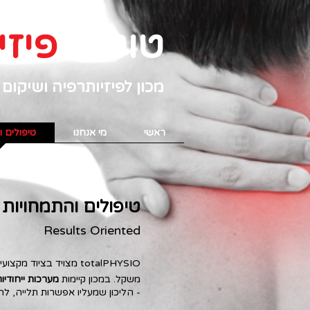
טוטאל
פיזיו
מכון לפיזיותרפיה ושיקום
ראשי
מי אנחנו
טיפולים ו
טיפולים והתמחויות
​Results Oriented
totalPHYSIO מצויד בצי
משקל.
במכון קיימות
מערכות ייחודיו
- הליכון שמעליו אפשרות תלייה, 