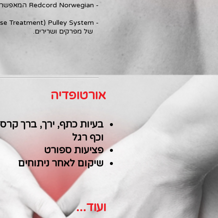
- Redcord Norwegian המאפשר תרגול בסביבה של "משקל מופחת", עם פחות כאב ועיוותי תנועה.
- Norwegian MET (Medical Exercise Treatment) Pulley System, המאפשר תרגול אקטיבי מבוקר, לחיזוק ושיפור טווחי תנועה
של מפרקים ושרירים.
אורטופדיה
בעיות כתף, ירך, ברך קרסו
וכף רגל
פציעות ספורט
שיקום לאחר ניתוחים
ועוד...