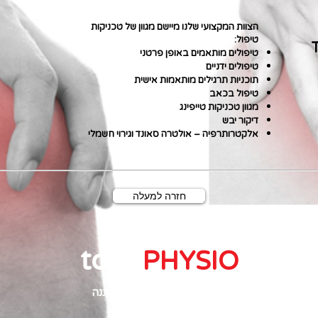
הצוות המקצועי שלנו מיישם מגוון של טכניקות
טיפול:
טיפולים מותאמים באופן פרטני
טיפולים ידניים
תוכניות תרגילים מותאמות אישית
טיפול בכאב
מגוון טכניקות טייפינג
דיקור יבש
אלקטרותרפיה – אולטרה סאונד וגירוי חשמלי
חזרה למעלה
total
PHYSIO
הסדנא 11, קומה 2 א.ת. רעננה
שעות הפעילות