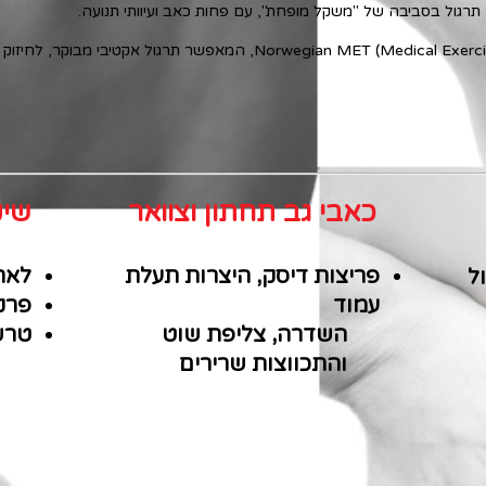
כאבי גב תחתון וצוואר
שיק
פריצות דיסק, היצרות תעלת
לאחר
ל
עמוד
פרקי
השדרה,
צליפת שוט
טרשת
והתכווצות
שרירים